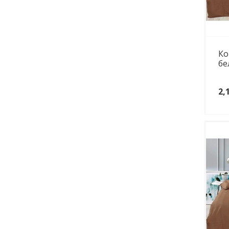
Ко
бе
2,