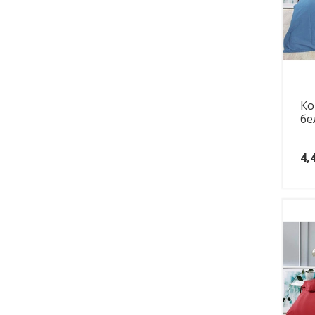
Ко
бе
4,