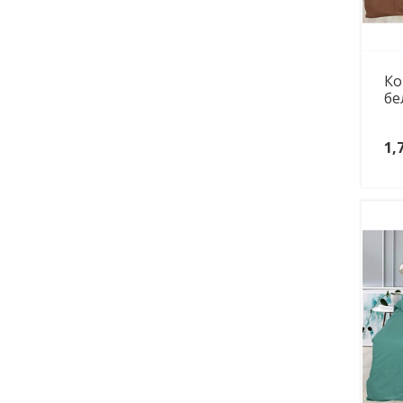
Ко
бе
1,