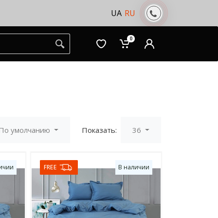
UA
RU
0
По умолчанию
Показать:
36
ичии
FREE
В наличии