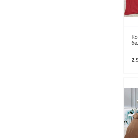
Ко
бе
2,