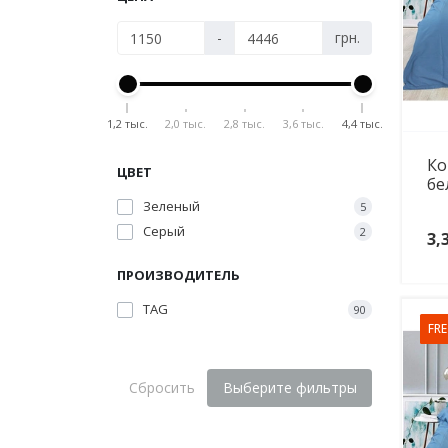
-
грн.
1,2 тыс.
2,0 тыс.
2,8 тыс.
3,6 тыс.
4,4 тыс.
Ко
ЦВЕТ
бе
Зеленый
5
Серый
2
3,
ПРОИЗВОДИТЕЛЬ
TAG
90
FRE
Сбросить
Выберите фильтры