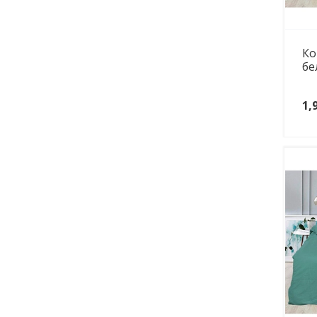
Ко
бе
1,