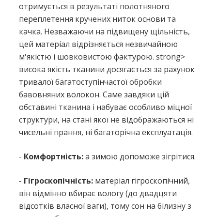
отримується в результаті полотняного
переплетення кручених ниток основи та
качка. Незважаючи на підвищену щільність,
цей матеріал відрізняється незвичайною
м'якістю і шовковистою фактурою. strong>
висока якість тканини досягається за рахунок
тривалої багатоступінчастої обробки
бавовняних волокон. Саме завдяки цій
обставині тканина і набуває особливо міцної
структури, на стані якої не відображаються ні
чисельні прання, ні багаторічна експлуатація.
-
Комфортність:
а зимою допоможе зігрітися.
-
Гігроскопічність:
матеріал гігроскопічний,
він відмінно вбирає вологу (до двадцяти
відсотків власної ваги), тому сон на білизну з