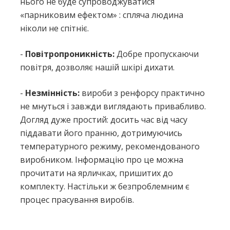
нього не буде супроводжуватися
«парниковим ефектом» : спляча людина
ніколи не спітніє.
-
Повітропроникність:
Добре пропускаючи
повітря, дозволяє нашій шкірі дихати.
-
Незмінність:
вироби з ренфорсу практично
не мнуться і завжди виглядають привабливо.
Догляд дуже простий: досить час від часу
піддавати його пранню, дотримуючись
температурного режиму, рекомендованого
виробником. Інформацію про це можна
прочитати на ярличках, пришитих до
комплекту. Настільки ж безпроблемним є
процес прасування виробів.
Немає відгуків про цей товар.