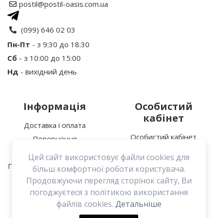
postil@postil-oasis.com.ua
Ваше ім’я:
(099) 646 02 03
Пн-Пт
- з 9:30 до 18:30
Сб
- з 10:00 до 15:00
Ваш відгук
Нд
- вихідний день
Інформація
Особистий
кабінет
Доставка і оплата
Особистий кабінет
Повернення
Увага:
HTML не підтримується!
Історія замовлень
Про нас
Цей сайт використовує файли cookies для
Мої закладки
Політика конфіденційності
Продовжити
більш комфортної роботи користувача.
Зв’язатися з нами
Продовжуючи перегляд сторінок сайту, Ви
погоджуєтеся з політикою використання
Договір оферти
файлів cookies.
Детальніше