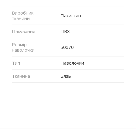
Виробник
Пакистан
тканини
Пакування
ПВХ
Розмір
50x70
наволочки
Тип
Наволочки
Тканина
Бязь
Немає відгуків про цей товар.
Написати відгук