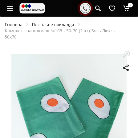
0
Головна
Постільне приладдя
Комплект наволочок №105 - 50-70 (2шт) Бязь Люкс -
50x70