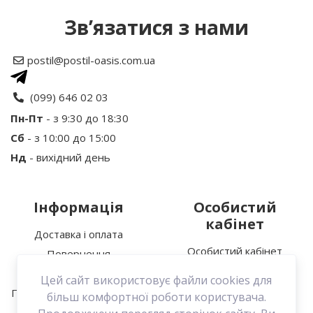
Зв’язатися з нами
Рейтинг
postil@postil-oasis.com.ua
Ваше ім’я:
(099) 646 02 03
Пн-Пт
- з 9:30 до 18:30
Сб
- з 10:00 до 15:00
Ваш відгук
Нд
- вихідний день
Інформація
Особистий
кабінет
Доставка і оплата
Особистий кабінет
Повернення
Увага:
HTML не підтримується!
Історія замовлень
Про нас
Цей сайт використовує файли cookies для
Мої закладки
Політика конфіденційності
Продовжити
більш комфортної роботи користувача.
Зв’язатися з нами