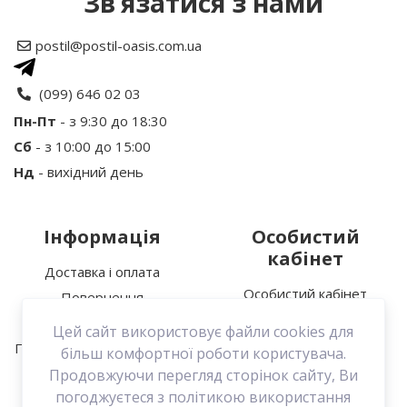
Зв’язатися з нами
Рейтинг
postil@postil-oasis.com.ua
Ваше ім’я:
(099) 646 02 03
Пн-Пт
- з 9:30 до 18:30
Сб
- з 10:00 до 15:00
Ваш відгук
Нд
- вихідний день
Інформація
Особистий
кабінет
Доставка і оплата
Особистий кабінет
Повернення
Увага:
HTML не підтримується!
Історія замовлень
Про нас
Цей сайт використовує файли cookies для
Мої закладки
Політика конфіденційності
Продовжити
більш комфортної роботи користувача.
Зв’язатися з нами
Продовжуючи перегляд сторінок сайту, Ви
погоджуєтеся з політикою використання
Договір оферти