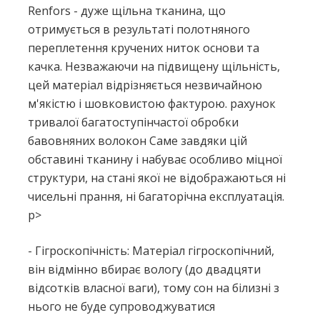
Renfors - дуже щільна тканина, що
отримується в результаті полотняного
переплетення кручених ниток основи та
качка. Незважаючи на підвищену щільність,
цей матеріал відрізняється незвичайною
м'якістю і шовковистою фактурою. рахунок
тривалої багатоступінчастої обробки
бавовняних волокон Саме завдяки цій
обставині тканину і набуває особливо міцної
структури, на стані якої не відображаються ні
чисельні прання, ні багаторічна експлуатація.
p>
- Гігроскопічність: Матеріал гігроскопічний,
він відмінно вбирає вологу (до двадцяти
відсотків власної ваги), тому сон на білизні з
нього не буде супроводжуватися