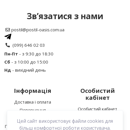
Зв’язатися з нами
Рейтинг
postil@postil-oasis.com.ua
Ваше ім’я:
(099) 646 02 03
Пн-Пт
- з 9:30 до 18:30
Сб
- з 10:00 до 15:00
Ваш відгук
Нд
- вихідний день
Інформація
Особистий
кабінет
Доставка і оплата
Особистий кабінет
Повернення
Увага:
HTML не підтримується!
Історія замовлень
Про нас
Цей сайт використовує файли cookies для
Мої закладки
Політика конфіденційності
Продовжити
більш комфортної роботи користувача.