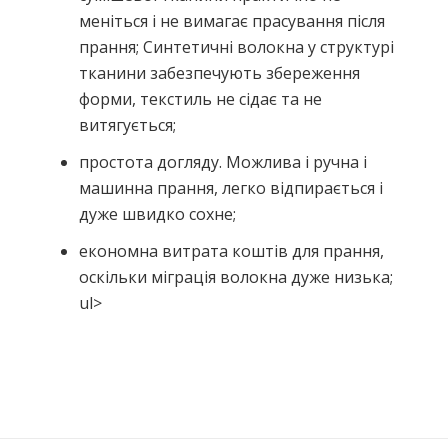
меніться і не вимагає прасування після
прання; Синтетичні волокна у структурі
тканини забезпечують збереження
форми, текстиль не сідає та не
витягується;
простота догляду. Можлива і ручна і
машинна прання, легко відпирається і
дуже швидко сохне;
економна витрата коштів для прання,
оскільки мiграція волокна дуже низька;
ul>
Немає відгуків про цей товар.
Написати відгук