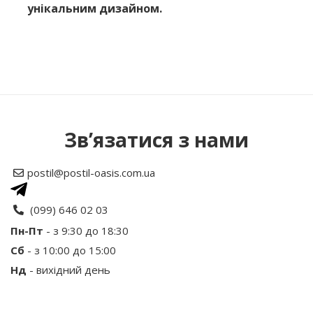
унікальним дизайном.
Немає відгуків про цей товар.
Написати відгук
Зв’язатися з нами
Рейтинг
postil@postil-oasis.com.ua
Ваше ім’я:
(099) 646 02 03
Пн-Пт
- з 9:30 до 18:30
Сб
- з 10:00 до 15:00
Ваш відгук
Нд
- вихідний день