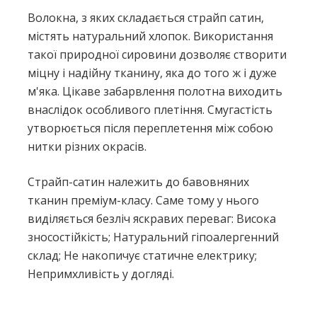
Волокна, з яких складається страйп сатин,
містять натуральний хлопок. Використання
такої природної сировини дозволяє створити
міцну і надійну тканину, яка до того ж і дуже
м'яка. Цікаве забарвлення полотна виходить
внаслідок особливого плетіння. Смугастість
утворюється після переплетення між собою
нитки різних окрасів.
Страйп-сатин належить до бавовняних
тканин преміум-класу. Саме тому у нього
виділяється безліч яскравих переваг: Висока
зносостійкість; Натуральний гіпоалергенний
склад; Не накопичує статичне електрику;
Непримхливість у догляді.
Немає відгуків про цей товар.