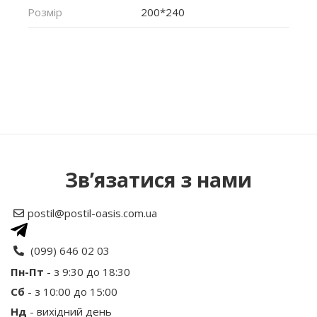
Розмір
200*240
Немає відгуків про цей товар.
Написати відгук
Зв’язатися з нами
Рейтинг
postil@postil-oasis.com.ua
Ваше ім’я:
(099) 646 02 03
Пн-Пт
- з 9:30 до 18:30
Сб
- з 10:00 до 15:00
Ваш відгук
Нд
- вихідний день