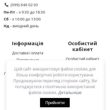
Ваше ім’я:
(099) 646 02 03
Пн-Пт
- з 9:30 до 18:30
Сб
- з 10:00 до 15:00
Ваш відгук
Нд
- вихідний день
Інформація
Особистий
кабінет
Доставка і оплата
Особистий кабінет
Повернення
Увага:
HTML не підтримується!
Історія замовлень
Про нас
Цей сайт використовує файли cookies для
Мої закладки
Політика конфіденційності
Продовжити
більш комфортної роботи користувача.
Зв’язатися з нами
Продовжуючи перегляд сторінок сайту, Ви
погоджуєтеся з політикою використання
Договір оферти
файлів cookies.
Детальніше
Прийняти