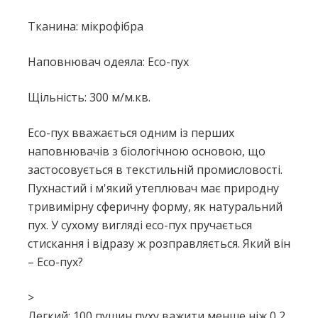
Тканина: мікрофібра
Наповнювач одеяла: Eco-пух
Щільність: 300 м/м.кв.
Eco-пух вважається одним із перших
наповнювачів з біологічною основою, що
застосовується в текстильній промисловості.
Пухнастий і м'який утеплювач має природну
тривимірну сферичну форму, як натуральний
пух. У сухому вигляді eco-пух пручається
стискання і відразу ж розправляється. Який він
– Eco-пух?
>
Легкий: 100 пушин пуху важити менше ніж 0,2