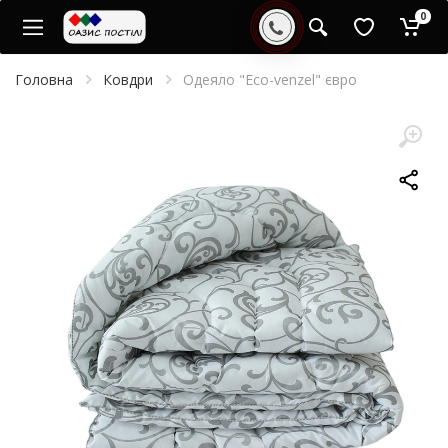
0
Головна
Ковдри
Одеяло "Eco-venzel" євро