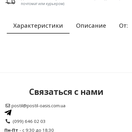
почтомат или курьером)
Характеристики
Описание
Отзы
Связаться с нами
Размер и комплектация стандартного
набора:
Возможны дополнительные
опции, при заказе напишите в
postil@postil-oasis.com.ua
комментариях:
(099) 646 02 03
Пн-Пт
- с 9:30 до 18:30