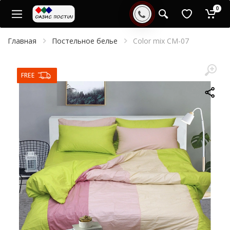
0
Главная
Постельное белье
Color mix CM-07
FREE