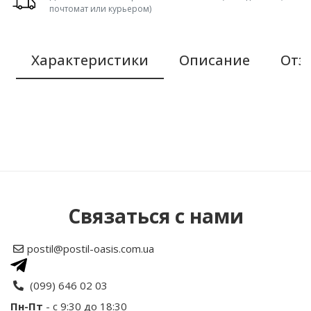
почтомат или курьером)
Характеристики
Описание
Отзы
Связаться с нами
postil@postil-oasis.com.ua
(099) 646 02 03
Размер и комплектация стандартного
Пн-Пт
- с 9:30 до 18:30