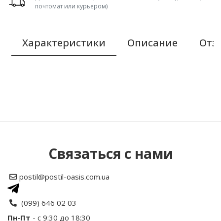
почтомат или курьером)
Характеристики
Описание
Отзы
Связаться с нами
postil@postil-oasis.com.ua
(099) 646 02 03
Размер и комплектация стандартного
Пн-Пт
- с 9:30 до 18:30