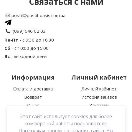
Связаться с нами
Рейтинг
postil@postil-oasis.com.ua
Ваше имя
(099) 646 02 03
Пн-Пт
- с 9:30 до 18:30
Сб
- с 10:00 до 15:00
Ваш отзыв
Вс
- выходной день
Информация
Личный кабинет
Оплата и доставка
Личный кабинет
Возврат
История заказов
Примечание:
HTML разметка не
О нас
Закладки
поддерживается! Используйте обычный текст.
Политика
Этот сайт использует cookies для более
Продолжить
конфиденциальности
комфортной работы пользователя.
Связаться с нами
Продолжая просмотр страниц сайта, Вы