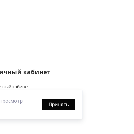
ичный кабинет
чный кабинет
тория заказов
 просмотр
кладки
Принять