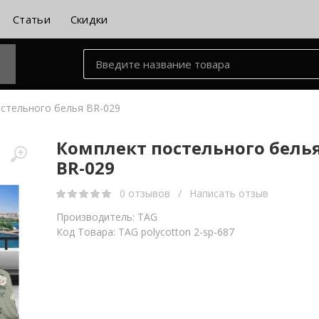
Статьи
Скидки
стельного белья BR-029
Комплект постельного бель
BR-029
0 отзывов
/
Написать отзыв
Производитель:
TAG
Код Товара: TAG polycotton 2-sp-687