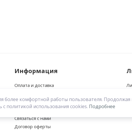
Информация
Л
Оплата и доставка
Ли
Ваше имя
Возврат
Ис
 для более комфортной работы пользователя. Продолжая
О нас
За
ь с политикой использования cookies.
Подробнее
Политика конфиденциальности
Связаться с нами
Договор оферты