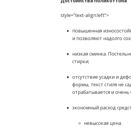
Достоинства поликоттона
style="text-align:left">
повышенная износостойк
и позволяют надолго со
низкая сминка. Постельн
стирки;
отсутствие усадки и деф
формы, текст стиля не са
отрабатывается и очень 
экономный расход средст
невысокая цена.