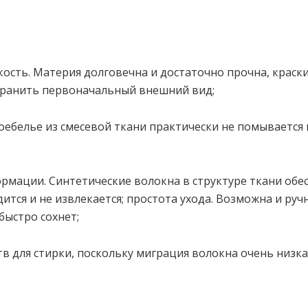
ость.
Материя долговечна и достаточно прочна, краски
хранить первоначальный внешний вид;
ое
белье из смесевой ткани практически не помывается 
ормации. Синтетические волокна в структуре ткани об
дится и не извлекается; простота ухода. Возможна и ру
быстро сохнет;
в для стирки, поскольку миграция волокна очень низка