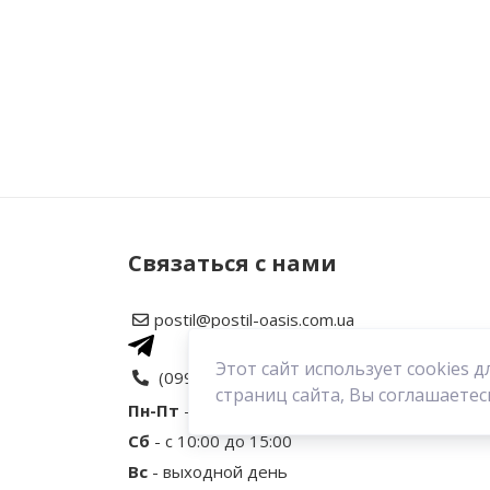
Нет отзывов об этом товаре.
Написать отзыв
Связаться с нами
postil@postil-oasis.com.ua
Рейтинг
Этот сайт использует cookies
(099) 646 02 03
страниц сайта, Вы соглашаетес
Пн-Пт
- с 9:30 до 18:30
Ваш отзыв
Сб
- с 10:00 до 15:00
Вс
- выходной день