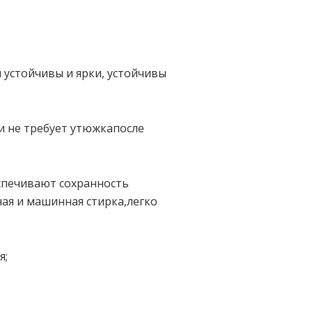
 устойчивы и ярки, устойчивы
и не требует утюжка
после
еспечивают сохранность
чная и машинная стирка,легко
я;