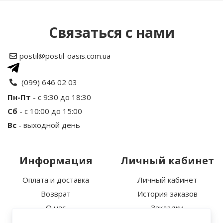
Написать отзыв
Связаться с нами
Рейтинг
postil@postil-oasis.com.ua
Ваше имя
(099) 646 02 03
Пн-Пт
- с 9:30 до 18:30
Сб
- с 10:00 до 15:00
Ваш отзыв
Вс
- выходной день
Информация
Личный кабинет
Оплата и доставка
Личный кабинет
Возврат
История заказов
Примечание:
HTML разметка не
О нас
Закладки
поддерживается! Используйте обычный текст.
Политика