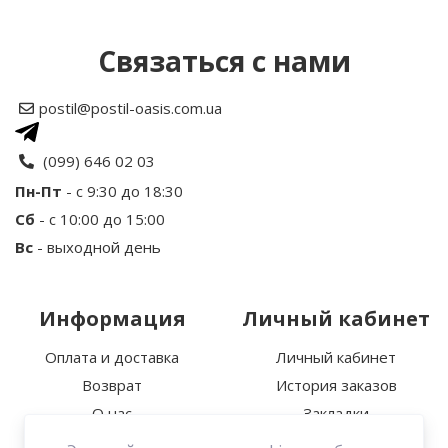
Написать отзыв
Связаться с нами
Рейтинг
postil@postil-oasis.com.ua
Ваше имя
(099) 646 02 03
Пн-Пт
- с 9:30 до 18:30
Сб
- с 10:00 до 15:00
Ваш отзыв
Вс
- выходной день
Информация
Личный кабинет
Оплата и доставка
Личный кабинет
Возврат
История заказов
Примечание:
HTML разметка не
О нас
Закладки
поддерживается! Используйте обычный текст.
Политика