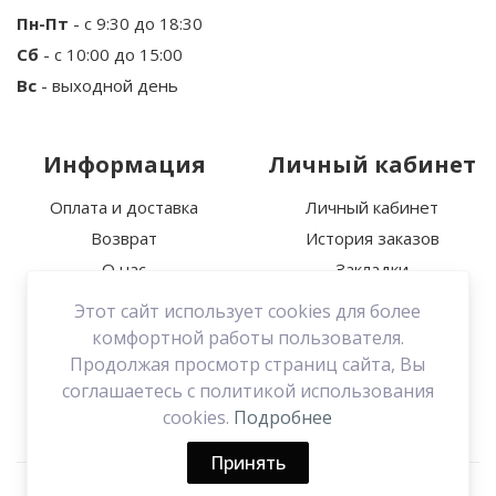
Пн-Пт
- с 9:30 до 18:30
Сб
- с 10:00 до 15:00
Ваш отзыв
Вс
- выходной день
Информация
Личный кабинет
Оплата и доставка
Личный кабинет
Возврат
История заказов
Примечание:
HTML разметка не
О нас
Закладки
поддерживается! Используйте обычный текст.
Политика
Этот сайт использует cookies для более
Продолжить
конфиденциальности
комфортной работы пользователя.
Связаться с нами
Продолжая просмотр страниц сайта, Вы
соглашаетесь с политикой использования
Договор оферты
cookies.
Подробнее
Принять