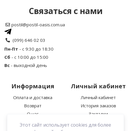
Связаться с нами
Рейтинг
postil@postil-oasis.com.ua
Ваше имя
(099) 646 02 03
Пн-Пт
- с 9:30 до 18:30
Сб
- с 10:00 до 15:00
Ваш отзыв
Вс
- выходной день
Информация
Личный кабинет
Оплата и доставка
Личный кабинет
Возврат
История заказов
Примечание:
HTML разметка не
О нас
Закладки
поддерживается! Используйте обычный текст.
Политика
Этот сайт использует cookies для более
Продолжить
конфиденциальности