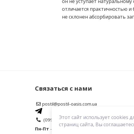
он не уступает натуральному
отличается практичностью и 
не склонен абсорбировать зап
Нет отзывов об этом товаре.
Написать отзыв
Рейтинг
Связаться с нами
postil@postil-oasis.com.ua
Ваш отзыв
Этот сайт использует cookies
(099) 646 02 03
страниц сайта, Вы соглашаетес
Пн-Пт
- с 9:30 до 18:30