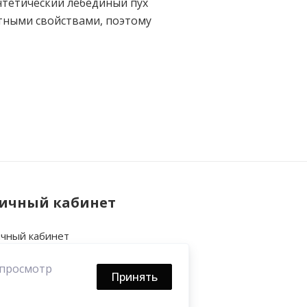
интетический лебединый пух
ртными свойствами, поэтому
ичный кабинет
чный кабинет
тория заказов
 просмотр
кладки
Принять