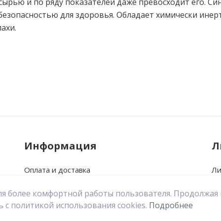
 сырью и по ряду показателей даже превосходит его. С
безопасностью для здоровья. Обладает химически ине
ахи.
Ваше имя
Информация
Л
Оплата и доставка
Ли
Возврат
Ис
 для более комфортной работы пользователя. Продолжая
О нас
За
ь с политикой использования cookies.
Подробнее
Политика конфиденциальности