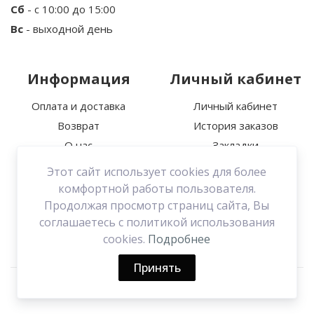
Сб
- с 10:00 до 15:00
Ваш отзыв
Вс
- выходной день
Информация
Личный кабинет
Оплата и доставка
Личный кабинет
Возврат
История заказов
Примечание:
HTML разметка не
О нас
Закладки
поддерживается! Используйте обычный текст.
Политика
Этот сайт использует cookies для более
Продолжить
конфиденциальности
комфортной работы пользователя.
Связаться с нами
Продолжая просмотр страниц сайта, Вы
соглашаетесь с политикой использования
Договор оферты
cookies.
Подробнее
Принять