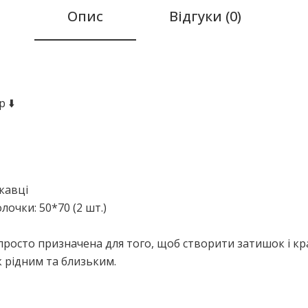
Опис
Відгуки (0)
 ⬇️
кавці
очки: 50*70 (2 шт.)
 просто призначена для того, щоб створити затишок і кр
 рідним та близьким.