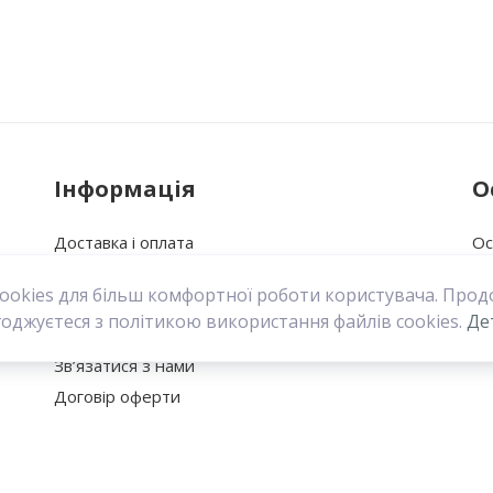
Ваше ім’я:
Інформація
О
Доставка і оплата
Ос
Повернення
Іс
cookies для більш комфортної роботи користувача. Про
Про нас
Мо
годжуєтеся з політикою використання файлів cookies.
Де
Політика конфіденційності
Зв’язатися з нами
Договір оферти
!