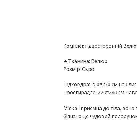
Комплект двосторонній Велюр
🔹Тканина: Велюр
Розмір: Євро
Підковдра: 200*230 см на блис
Простирадло: 220*240 см Навол
М'яка і приємна до тіла, вона
білизна це чудовий подарунок
Немає відгуків про цей товар.