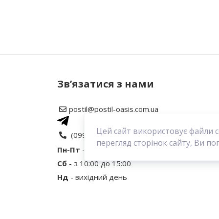
Написати відгук
Рейтинг
Зв’язатися з нами
postil@postil-oasis.com.ua
Ваш відгук
Цей сайт використовує файли 
(099) 646 02 03
перегляд сторінок сайту, Ви по
Пн-Пт
- з 9:30 до 18:30
Сб
- з 10:00 до 15:00
Нд
- вихідний день
Увага:
HTML не підтримується