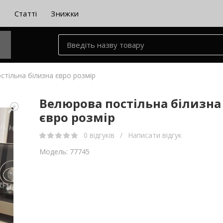
и
Статті
Знижки
тільна білизна євро розмір
Велюрова постільна білизна
євро розмір
0 відгуків
/
Написати відгук
Модель: 77745