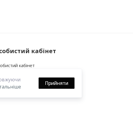
собистий кабінет
обистий кабінет
торія замовлень
довжуючи
ї закладки
Прийняти
тальніше