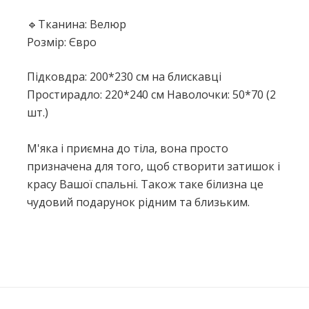
🔹Тканина: Велюр
Розмір: Євро
Підковдра: 200*230 см на блискавці
Простирадло: 220*240 см Наволочки: 50*70 (2
шт.)
М'яка і приємна до тіла, вона просто
призначена для того, щоб створити затишок і
красу Вашої спальні. Також таке білизна це
чудовий подарунок рідним та близьким.
Немає відгуків про цей товар.
Написати відгук