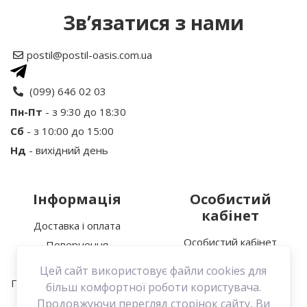
Зв’язатися з нами
Рейтинг
postil@postil-oasis.com.ua
Ваше ім’я:
(099) 646 02 03
Пн-Пт
- з 9:30 до 18:30
Сб
- з 10:00 до 15:00
Ваш відгук
Нд
- вихідний день
Інформація
Особистий
кабінет
Доставка і оплата
Особистий кабінет
Повернення
Увага:
HTML не підтримується!
Історія замовлень
Про нас
Цей сайт використовує файли cookies для
Мої закладки
Політика конфіденційності
Продовжити
більш комфортної роботи користувача.
Зв’язатися з нами
Продовжуючи перегляд сторінок сайту, Ви