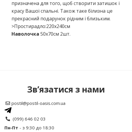
призначена для того, щоб створити затишок і
красу Вашої спальні. Також таке білизна це
прекрасний подарунок рідним і близьким.
>Простирадло:220х240см
Наволочка
50х70см 2шт.
Немає відгуків про цей товар.
Написати відгук
Зв’язатися з нами
Рейтинг
postil@postil-oasis.com.ua
Ваше ім’я:
(099) 646 02 03
Пн-Пт
- з 9:30 до 18:30