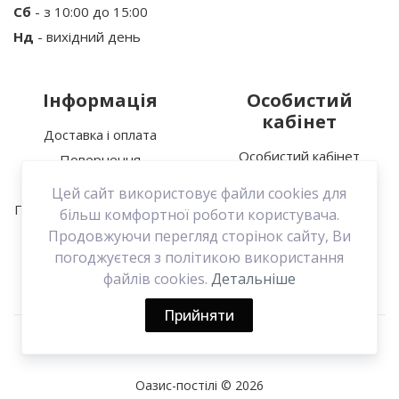
Сб
- з 10:00 до 15:00
Ваш відгук
Нд
- вихідний день
Інформація
Особистий
кабінет
Доставка і оплата
Особистий кабінет
Повернення
Увага:
HTML не підтримується!
Історія замовлень
Про нас
Цей сайт використовує файли cookies для
Мої закладки
Політика конфіденційності
Продовжити
більш комфортної роботи користувача.
Зв’язатися з нами
Продовжуючи перегляд сторінок сайту, Ви
погоджуєтеся з політикою використання
Договір оферти
файлів cookies.
Детальніше
Прийняти
Оазис-постілі © 2026