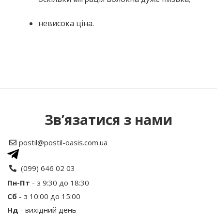
невисока ціна.
Немає відгуків про цей товар.
Написати відгук
Зв’язатися з нами
Рейтинг
postil@postil-oasis.com.ua
(099) 646 02 03
Ваше ім’я:
Пн-Пт
- з 9:30 до 18:30
Сб
- з 10:00 до 15:00
Нд
- вихідний день
Ваш відгук