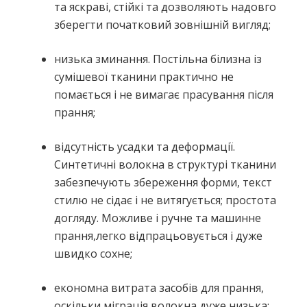
та яскраві, стійкі та дозволяють надовго
зберегти початковий зовнішній вигляд;
низька зминання. Постільна
білизна із
сумішевої тканини практично не
помається і не вимагає прасування
після
прання;
відсутність усадки та деформації.
Синтетичні волокна в структурі тканини
забезпечують збереження форми, текст
стилю не сідає і не витягується; простота
догляду. Можливе і ручне та машинне
прання,легко відпрацьовується і дуже
швидко сохне;
економна витрата засобів для прання,
оскільки міграція волокна дуже низька;