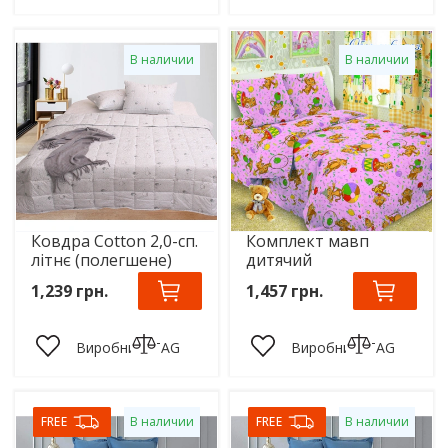
В наличии
В наличии
Ковдра Cotton 2,0-сп.
Комплект мавп
літнє (полегшене)
дитячий
1,239 грн.
1,457 грн.
Виробник:
TAG
Виробник:
TAG
FREE
В наличии
FREE
В наличии