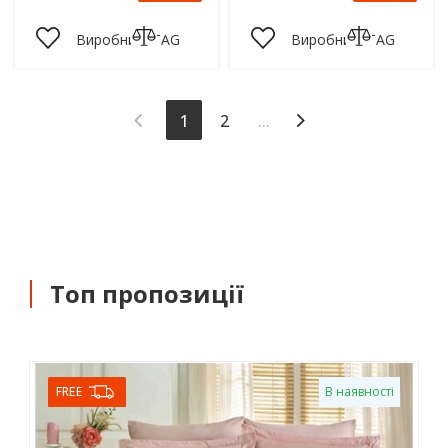
Виробник:
TAG
Виробник:
TAG
1
2
...
(current)
Топ пропозиції
FREE
В наявності