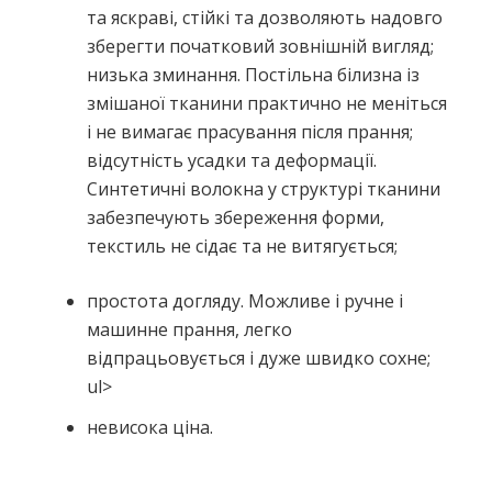
та яскраві, стійкі та дозволяють надовго
зберегти початковий зовнішній вигляд;
низька зминання. Постільна білизна із
змішаної тканини практично не меніться
і не вимагає прасування після прання;
відсутність усадки та деформації.
Синтетичні волокна у структурі тканини
забезпечують збереження форми,
текстиль не сідає та не витягується;
простота догляду. Можливе і ручне і
машинне прання, легко
відпрацьовується і дуже швидко сохне;
ul>
невисока ціна.
Немає відгуків про цей товар.